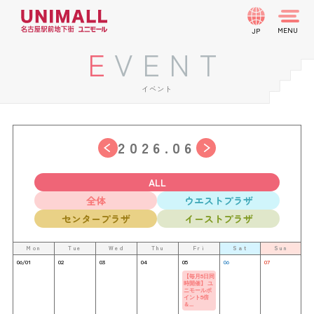
JP
EVENT
イベント
2026.06
ALL
全体
ウエストプラザ
センタープラザ
イーストプラザ
Mon
Tue
Wed
Thu
Fri
Sat
Sun
06/01
02
03
04
05
06
07
【毎月5日同
時開催】 ユ
ニモールポ
イント5倍
＆...