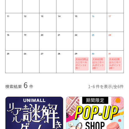
11
12
13
14
15
16
17
18
19
20
21
22
23
24
25
26
27
28
29
30
31
月末3日間は
月末3日間
月末3日間
ユニモール
はユニモー
はユニモー
ポイント2
ルポイント
ルポイント
倍！
2倍！
2倍！
6
検索結果
件
1~6 件を表示/全6件