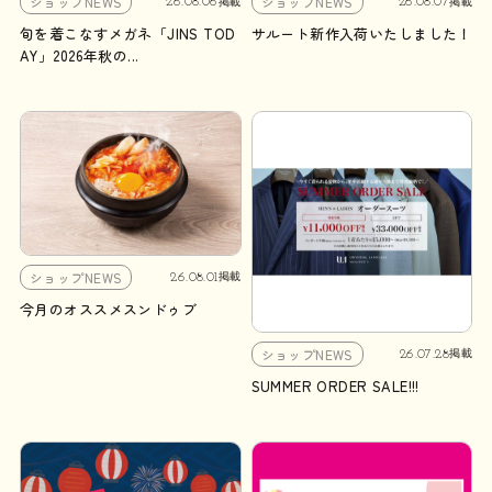
ショップNEWS
ショップNEWS
26.08.06
26.08.07
掲載
掲載
旬を着こなすメガネ「JINS TOD
サルート新作入荷いたしました！
AY」2026年秋の...
ショップNEWS
26.08.01
掲載
今月のオススメスンドゥブ
ショップNEWS
26.07.28
掲載
SUMMER ORDER SALE!!!