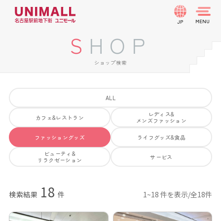
JP
SHOP
ショップ検索
ALL
レディス&
カフェ&レストラン
メンズファッション
ファッショングッズ
ライフグッズ&食品
ビューティ&
サービス
リラクゼーション
18
検索結果
件
1~18 件を表示/全18件