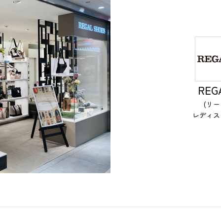
REG
(リ
レディス